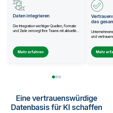
Daten integrieren
Vertrauen
das gesa
Die Integration wichtiger Quellen, Formate
und Ziele versorgt Ihre Teams mit aktuellen
Unternehmensw
Daten.
und vertrauens
Mehr erfahren
Mehr erf
Eine vertrauenswürdige
Datenbasis für KI schaffen