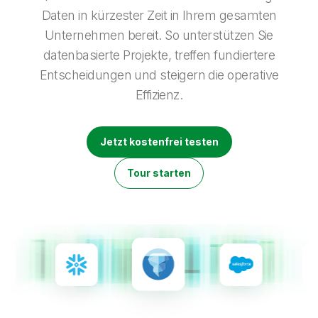
Onboarding
Qlik
Presse
Daten in kürzester Zeit in Ihrem gesamten
Produktdokumentation
Weltweite Niederlassungen
Unternehmen bereit. So unterstützen Sie
Talend
datenbasierte Projekte, treffen fundiertere
Entscheidungen und steigern die operative
Effizienz.
Jetzt kostenfrei testen
Tour starten