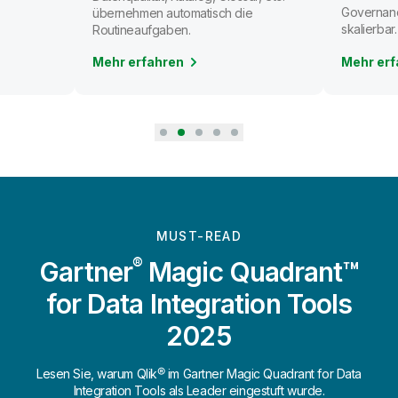
Governanc
übernehmen automatisch die
skalierbar.
Routineaufgaben.
Mehr erfahren
Mehr erf
MUST-READ
®
Gartner
Magic Quadrant™
for Data Integration Tools
2025
Lesen Sie, warum Qlik® im Gartner Magic Quadrant for Data
Integration Tools als Leader eingestuft wurde.