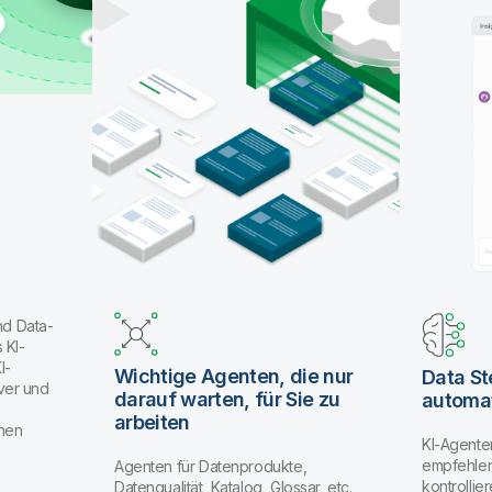
nd Data-
 KI-
I-
Wichtige Agenten, die nur
Data S
ver und
darauf warten, für Sie zu
automat
arbeiten
enen
KI-Agente
empfehlen
Agenten für Datenprodukte,
kontrolli
Datenqualität, Katalog, Glossar, etc.