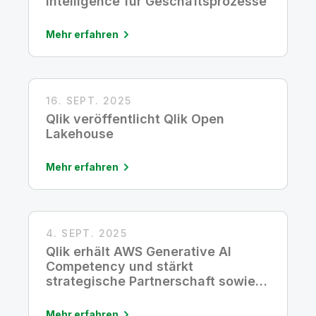
Intelligence für Geschäftsprozesse
Mehr erfahren
16. SEPT. 2025
Qlik veröffentlicht Qlik Open
Lakehouse
Mehr erfahren
4. SEPT. 2025
Qlik erhält AWS Generative AI
Competency und stärkt
strategische Partnerschaft sowie
Führungsrolle im Bereich Enterprise
AI
Mehr erfahren