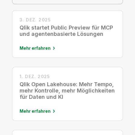
Onboarding
Qlik
Presse
Produktdokumentation
Weltweite Niederlassungen
Talend
3. DEZ. 2025
Qlik startet Public Preview für MCP
und agentenbasierte Lösungen
Mehr erfahren
1. DEZ. 2025
Qlik Open Lakehouse: Mehr Tempo,
mehr Kontrolle, mehr Möglichkeiten
für Daten und KI
Mehr erfahren