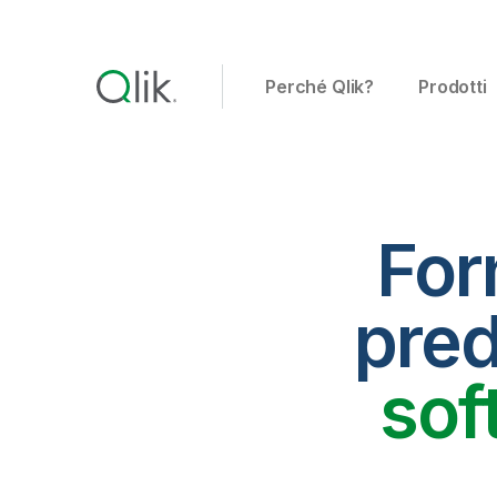
Perché Qlik?
Prodotti
Forn
pred
sof