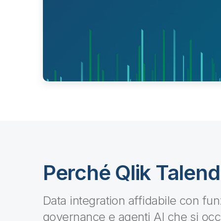
Perché Qlik Talen
Data integration affidabile con funz
governance e agenti AI che si occ