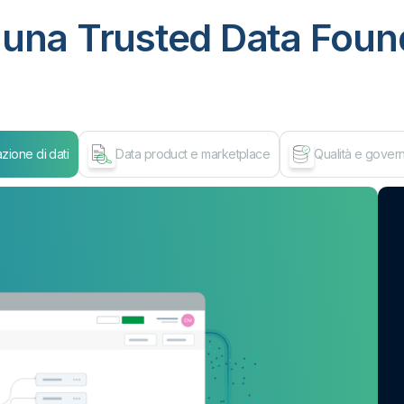
una Trusted Data Found
zione di dati
Data product e marketplace
Qualità e govern