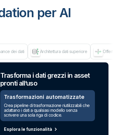
ation per AI
ance dei dati
Architettura dati superiore
Offerta flessibile
Mov
Trasforma i dati grezzi in asset
pronti all’uso
Trasformazioni automatizzate
Crea pipeline di trasformazione riutilizzabili che
adattano i dati a qualsiasi modello senza
scrivere una sola riga di codice.
Esplora le funzionalità