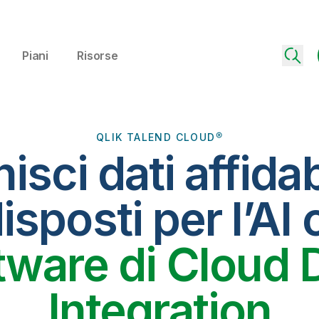
Piani
Risorse
QLIK TALEND CLOUD®
isci dati affidab
isposti per l’AI c
tware di Cloud 
Integration