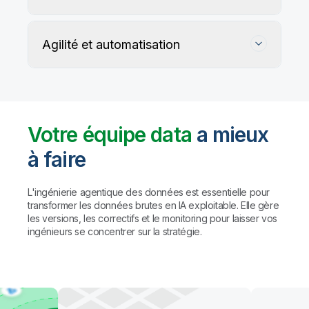
Agilité et automatisation
Votre équipe data
a mieux
à faire
Suivez, préservez et protégez l'exactitude
de vos données
L'ingénierie agentique des données est essentielle pour
transformer les données brutes en IA exploitable. Elle gère
les versions, les correctifs et le monitoring pour laisser vos
Les règles personnalisées et les agents IA détectent
Automatisez la gestion du data warehouse,
ingénieurs se concentrer sur la stratégie.
et profilent les problèmes de qualité, puis proposent
des lakehouses et du data lake prêt pour l'IA
des corrections (avec validation humaine préalable
à toute action).
Résultat : des
données fiables à
Automatisez le mapping, la création de tables et la
grande échelle, sans compromis sur la
transformation des données. Créez des pipelines
gouvernance.
avec des agents de codage comme Claude Code
et GitHub Copilot, ou utilisez l'assistant IA de Qlik