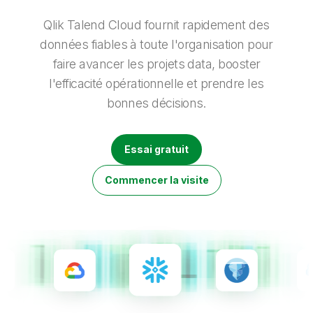
Onboarding
insights plus pertinents et optimiser vos résultats.
Qlik
Presse
Documentation produits
Nos bureaux dans le monde
Qlik Talend Cloud fournit rapidement des
Talend
données fiables à toute l'organisation pour
faire avancer les projets data, booster
l'efficacité opérationnelle et prendre les
bonnes décisions.
Essai gratuit
Commencer la visite