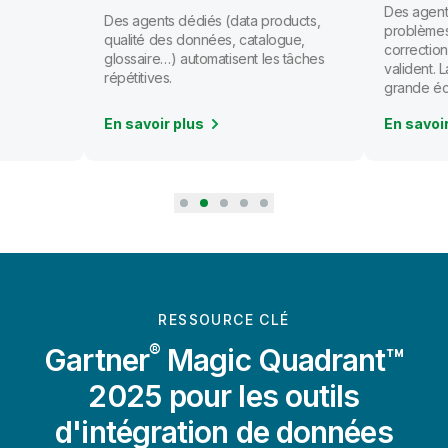
Des agents
Des agents dédiés (data products,
problèmes
qualité des données, catalogue,
correction
glossaire…) automatisent les tâches
valident.
répétitives.
grande éc
En savoir plus
En savoi
RESSOURCE CLÉ
®
Gartner
Magic Quadrant™
2025 pour les outils
d'intégration de données