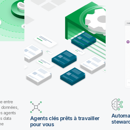
pour travailler en langage naturel.
e entre
es données,
es agents
Automat
Agents clés prêts à travailler
os data
stewar
ne
pour vous