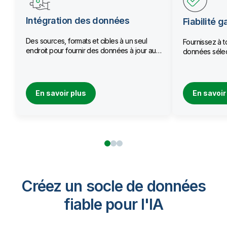
Intégration des données
Fiabilité g
Des sources, formats et cibles à un seul
Fournissez à t
endroit pour fournir des données à jour aux
données sélec
équipes.
qualité.
En savoir plus
En savoir
Créez un socle de données
fiable pour I'IA