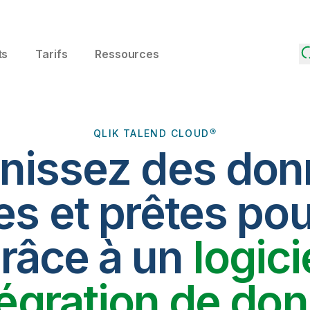
ts
Tarifs
Ressources
QLIK TALEND CLOUD®
nissez des do
es et prêtes pou
râce à un
logici
tégration de do