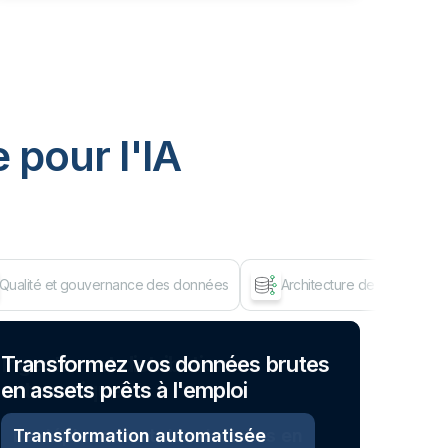
 pour I'IA
Qualité et gouvernance des données
Architecture de données d
Dép
Transformez vos données brutes
en assets prêts à l'emploi
Transformation automatisée