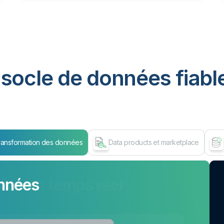
socle de données fiable
ransformation des données
Data products et marketplace
nnées