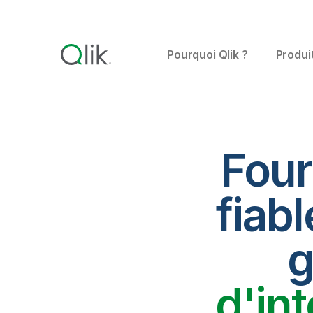
Pourquoi Qlik ?
Produi
Four
fiabl
g
d'in