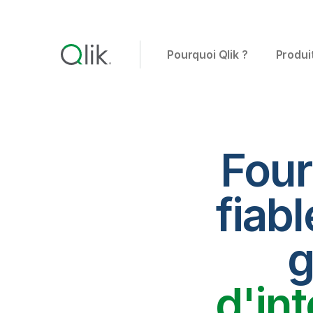
Pourquoi Qlik ?
Produi
Four
fiabl
g
d'in