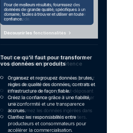
Pour de meilleurs résultats, fournissez des
données de grande qualité, spécifiques à un
domaine, faciles à trouver et utiliser en toute
confiance.
Visite guidée
Tout ce qu'il faut pour transformer
vos données en produits
Organisez et regroupez données brutes,
règles de qualité des données, contrats et
infrastructure de façon fiable.
Créez la confiance grâce à une fiabilité,
une conformité et une transparence
accrues.
Clarifiez les responsabilités entre
producteurs et consommateurs pour
accélérer la commercialisation.