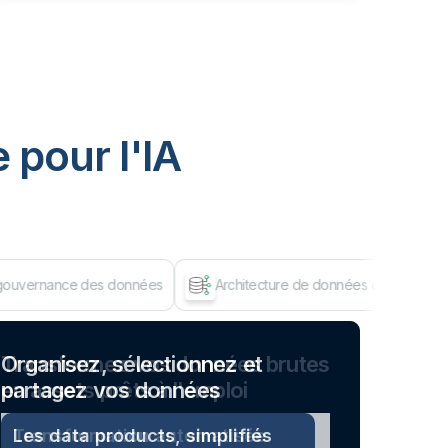
 pour I'IA
 gouvernance des données
Architecture de données de pointe
Dép
Organisez, sélectionnez et
partagez vos données
Les data products, simplifiés