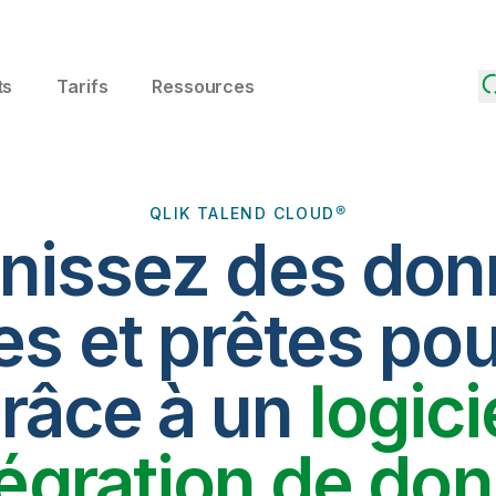
ts
Tarifs
Ressources
QLIK TALEND CLOUD®
nissez des do
es et prêtes pou
râce à un
logici
tégration de do