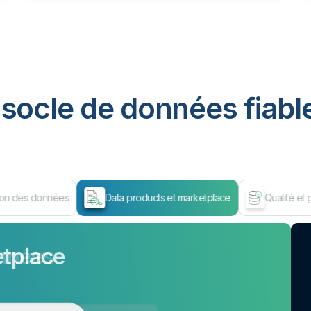
socle de données fiable
ion des données
Data products et marketplace
Qualité et
etplace