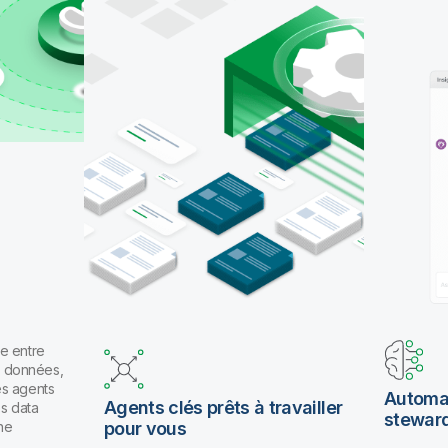
pour travailler en langage naturel.
e entre
es données,
es agents
Automat
Agents clés prêts à travailler
os data
stewar
ne
pour vous