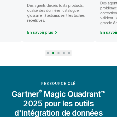
Des agents
Des agents dédiés (data products,
problèmes
qualité des données, catalogue,
correction
glossaire…) automatisent les tâches
valident.
répétitives.
grande éc
En savoir plus
En savoi
RESSOURCE CLÉ
®
Gartner
Magic Quadrant™
2025 pour les outils
d'intégration de données