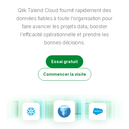
Onboarding
insights plus pertinents et optimiser vos résultats.
Qlik
Presse
Documentation produits
Nos bureaux dans le monde
Qlik Talend Cloud fournit rapidement des
Talend
données fiables à toute l'organisation pour
faire avancer les projets data, booster
l'efficacité opérationnelle et prendre les
bonnes décisions.
Essai gratuit
Commencer la visite