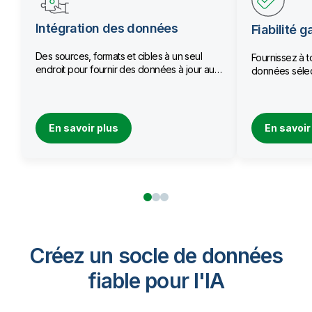
Intégration des données
Fiabilité g
Des sources, formats et cibles à un seul
Fournissez à t
endroit pour fournir des données à jour aux
données sélec
équipes.
qualité.
En savoir plus
En savoir
Créez un socle de données
fiable pour I'IA