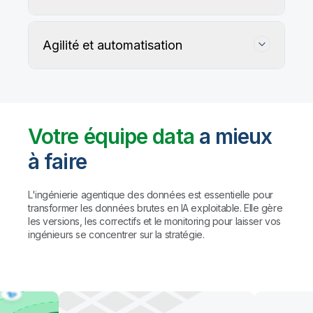
Agilité et automatisation
Votre équipe data
a mieux
à faire
Suivez, préservez et protégez l'exactitude
de vos données
L'ingénierie agentique des données est essentielle pour
transformer les données brutes en IA exploitable. Elle gère
les versions, les correctifs et le monitoring pour laisser vos
Les règles personnalisées et les agents IA détectent
Automatisez la gestion du data warehouse,
ingénieurs se concentrer sur la stratégie.
et profilent les problèmes de qualité, puis proposent
des lakehouses et du data lake prêt pour l'IA
des corrections (avec validation humaine préalable
à toute action).
Résultat : des
données fiables à
Automatisez le mapping, la création de tables et la
grande échelle, sans compromis sur la
transformation des données. Créez des pipelines
gouvernance.
avec des agents de codage comme Claude Code
et GitHub Copilot, ou utilisez l'assistant IA de Qlik