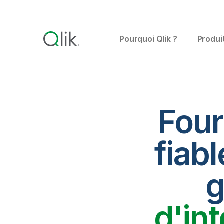
Pourquoi Qlik ?
Produi
Four
fiabl
g
d'in