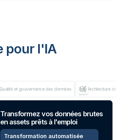
 pour I'IA
Qualité et gouvernance des données
Architecture de données d
Dép
Transformez vos données brutes
en assets prêts à l'emploi
Transformation automatisée