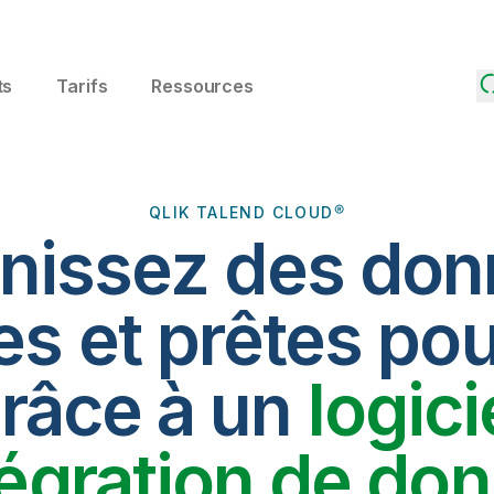
ts
Tarifs
Ressources
QLIK TALEND CLOUD®
nissez des do
es et prêtes pou
râce à un
logici
tégration de do