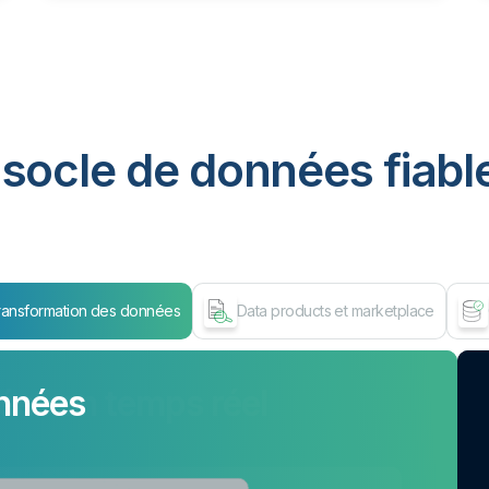
socle de données fiable
ransformation des données
Data products et marketplace
nnées