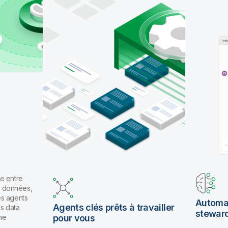
pour travailler en langage naturel.
e entre
es données,
es agents
Automat
Agents clés prêts à travailler
os data
stewar
ne
pour vous