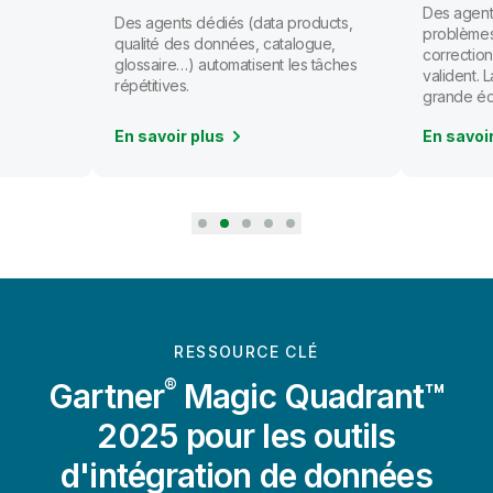
Des agents
Des agents dédiés (data products,
problèmes
qualité des données, catalogue,
correction
glossaire…) automatisent les tâches
valident.
répétitives.
grande éc
En savoir plus
En savoi
RESSOURCE CLÉ
®
Gartner
Magic Quadrant™
2025 pour les outils
d'intégration de données