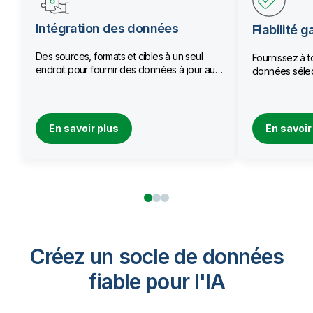
Intégration des données
Fiabilité g
Des sources, formats et cibles à un seul
Fournissez à t
endroit pour fournir des données à jour aux
données sélec
équipes.
qualité.
En savoir plus
En savoir
Créez un socle de données
fiable pour I'IA