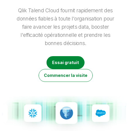
Onboarding
insights plus pertinents et optimiser vos résultats.
Qlik
Presse
Documentation produits
Nos bureaux dans le monde
Qlik Talend Cloud fournit rapidement des
Talend
données fiables à toute l'organisation pour
faire avancer les projets data, booster
l'efficacité opérationnelle et prendre les
bonnes décisions.
Essai gratuit
Commencer la visite