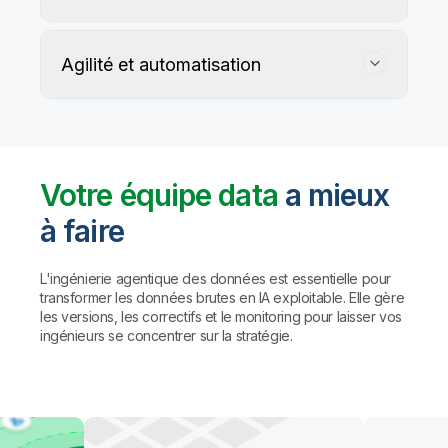
Agilité et automatisation
Votre équipe data
a mieux
à faire
Suivez, préservez et protégez l'exactitude
de vos données
L'ingénierie agentique des données est essentielle pour
transformer les données brutes en IA exploitable. Elle gère
les versions, les correctifs et le monitoring pour laisser vos
Les règles personnalisées et les agents IA détectent
Automatisez la gestion du data warehouse,
ingénieurs se concentrer sur la stratégie.
et profilent les problèmes de qualité, puis proposent
des lakehouses et du data lake prêt pour l'IA
des corrections (avec validation humaine préalable
à toute action).
Résultat : des
données fiables à
Automatisez le mapping, la création de tables et la
grande échelle, sans compromis sur la
transformation des données. Créez des pipelines
gouvernance.
avec des agents de codage comme Claude Code
et GitHub Copilot, ou utilisez l'assistant IA de Qlik