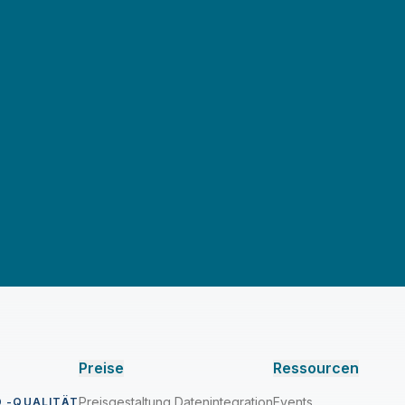
Preise
Ressourcen
Preisgestaltung Datenintegration
Events
 -QUALITÄT