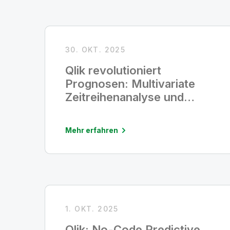
30. OKT. 2025
Qlik revolutioniert
Prognosen: Multivariate
Zeitreihenanalyse und
WriteTable jetzt in Qlik
Cloud verfügbar
Mehr erfahren
1. OKT. 2025
Qlik: No-Code Predictive