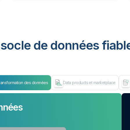
socle de données fiable
ransformation des données
Data products et marketplace
nnées