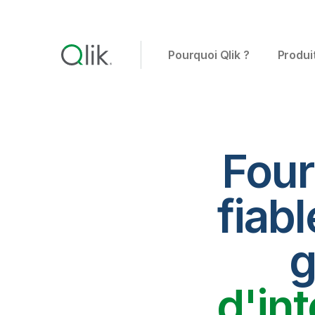
Pourquoi Qlik ?
Produi
Four
fiabl
g
d'in