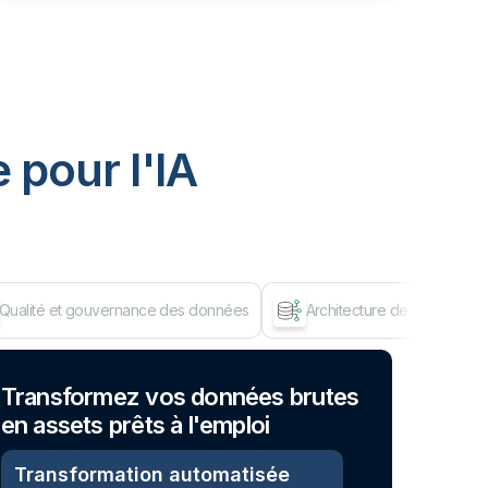
 pour I'IA
Qualité et gouvernance des données
Architecture de données d
Dép
Transformez vos données brutes
en assets prêts à l'emploi
Transformation automatisée