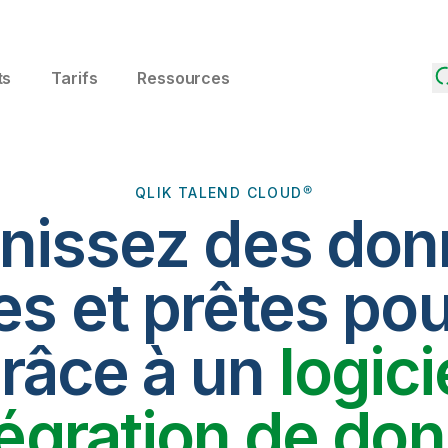
ts
Tarifs
Ressources
QLIK TALEND CLOUD®
nissez des do
es et prêtes pou
râce à un
logici
tégration de do