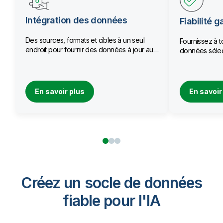
Intégration des données
Fiabilité g
Des sources, formats et cibles à un seul
Fournissez à t
endroit pour fournir des données à jour aux
données sélec
équipes.
qualité.
En savoir plus
En savoir
Créez un socle de données
fiable pour I'IA