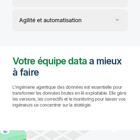
Agilité et automatisation
Votre équipe data
a mieux
à faire
Suivez, préservez et protégez l'exactitude
de vos données
L'ingénierie agentique des données est essentielle pour
transformer les données brutes en IA exploitable. Elle gère
les versions, les correctifs et le monitoring pour laisser vos
Les règles personnalisées et les agents IA détectent
Automatisez la gestion du data warehouse,
ingénieurs se concentrer sur la stratégie.
et profilent les problèmes de qualité, puis proposent
des lakehouses et du data lake prêt pour l'IA
des corrections (avec validation humaine préalable
à toute action).
Résultat : des
données fiables à
Automatisez le mapping, la création de tables et la
grande échelle, sans compromis sur la
transformation des données. Créez des pipelines
gouvernance.
avec des agents de codage comme Claude Code
et GitHub Copilot, ou utilisez l'assistant IA de Qlik