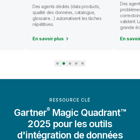
Des agents
Des agents dédiés (data products,
problèmes
qualité des données, catalogue,
correction
glossaire…) automatisent les tâches
valident.
répétitives.
grande éc
En savoir plus
En savoi
RESSOURCE CLÉ
®
Gartner
Magic Quadrant™
2025 pour les outils
d'intégration de données