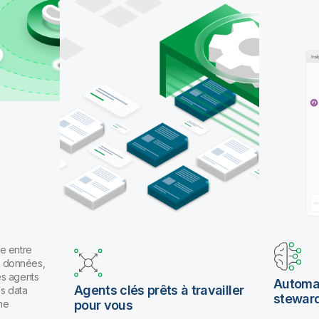
pour travailler en langage naturel.
e entre
es données,
es agents
Automat
Agents clés prêts à travailler
os data
stewar
ne
pour vous