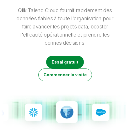
Onboarding
insights plus pertinents et optimiser vos résultats.
Qlik
Presse
Documentation produits
Nos bureaux dans le monde
Qlik Talend Cloud fournit rapidement des
Talend
données fiables à toute l'organisation pour
faire avancer les projets data, booster
l'efficacité opérationnelle et prendre les
bonnes décisions.
Essai gratuit
Commencer la visite