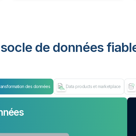
socle de données fiable
ransformation des données
Data products et marketplace
nnées