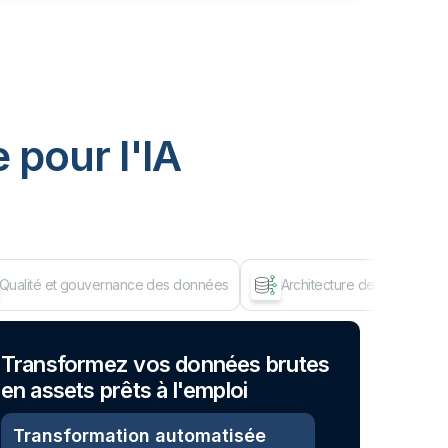
 pour I'IA
Qualité et gouvernance des données
Architecture de données d
Dép
Transformez vos données brutes
en assets prêts à l'emploi
Transformation automatisée