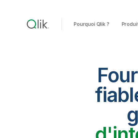
Pourquoi Qlik ?
Produi
Four
fiabl
g
d'in