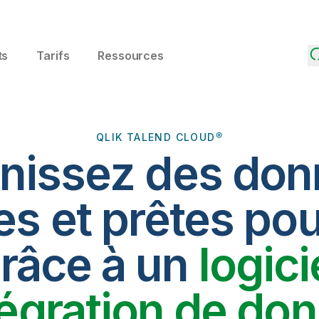
ts
Tarifs
Ressources
QLIK TALEND CLOUD®
nissez des do
es et prêtes pou
râce à un
logici
tégration de do