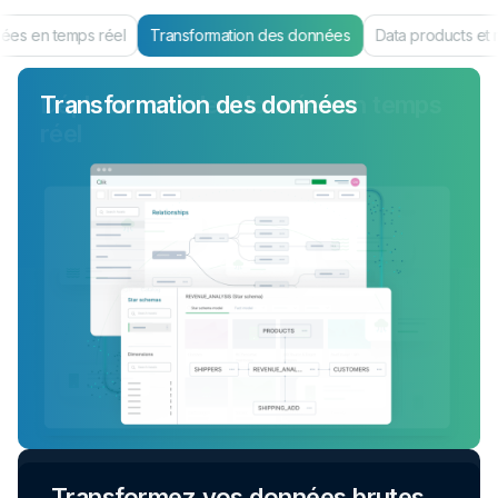
es en temps réel
Transformation des données
Data products et 
Transformation des données
Transformez vos données brutes