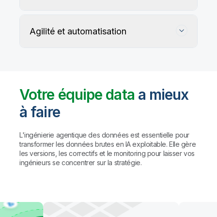
Agilité et automatisation
Votre équipe data
a mieux
à faire
Suivez, préservez et protégez l'exactitude
de vos données
L'ingénierie agentique des données est essentielle pour
transformer les données brutes en IA exploitable. Elle gère
les versions, les correctifs et le monitoring pour laisser vos
Les règles personnalisées et les agents IA détectent
Automatisez la gestion du data warehouse,
ingénieurs se concentrer sur la stratégie.
et profilent les problèmes de qualité, puis proposent
des lakehouses et du data lake prêt pour l'IA
des corrections (avec validation humaine préalable
à toute action).
Résultat : des
données fiables à
Automatisez le mapping, la création de tables et la
grande échelle, sans compromis sur la
transformation des données. Créez des pipelines
gouvernance.
avec des agents de codage comme Claude Code
et GitHub Copilot, ou utilisez l'assistant IA de Qlik