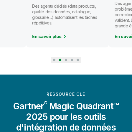
Des agents
Des agents dédiés (data products,
problèmes
qualité des données, catalogue,
correction
glossaire…) automatisent les tâches
valident.
répétitives.
grande éc
En savoir plus
En savoi
RESSOURCE CLÉ
®
Gartner
Magic Quadrant™
2025 pour les outils
d'intégration de données