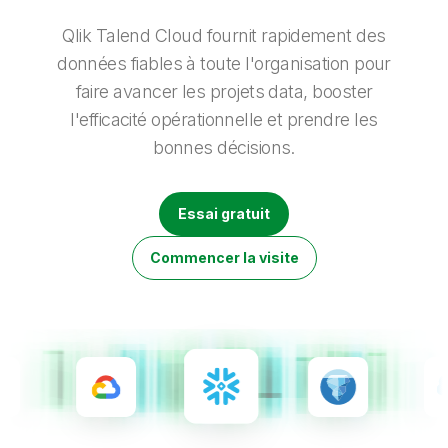
Onboarding
insights plus pertinents et optimiser vos résultats.
Qlik
Presse
Documentation produits
Nos bureaux dans le monde
Qlik Talend Cloud fournit rapidement des
Talend
données fiables à toute l'organisation pour
faire avancer les projets data, booster
l'efficacité opérationnelle et prendre les
bonnes décisions.
Essai gratuit
Commencer la visite