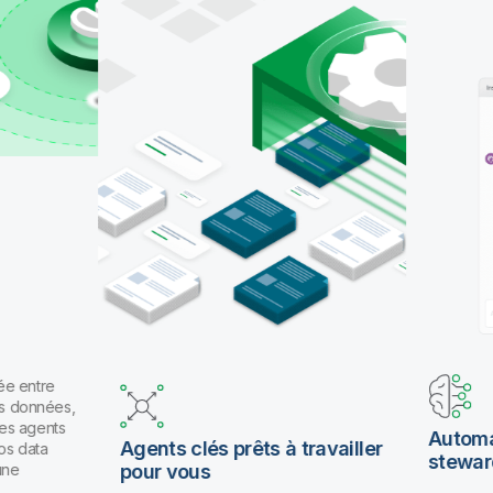
pour travailler en langage naturel.
e entre
es données,
es agents
Automat
Agents clés prêts à travailler
os data
stewar
ne
pour vous