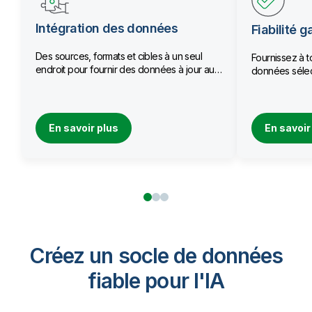
Intégration des données
Fiabilité g
Des sources, formats et cibles à un seul
Fournissez à t
endroit pour fournir des données à jour aux
données sélec
équipes.
qualité.
En savoir plus
En savoir
Créez un socle de données
fiable pour I'IA