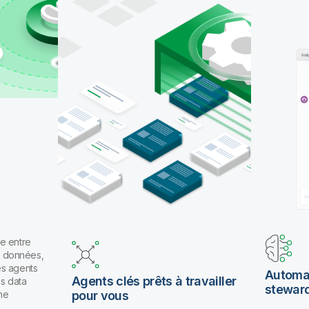
pour travailler en langage naturel.
e entre
es données,
es agents
Automat
Agents clés prêts à travailler
os data
stewar
ne
pour vous