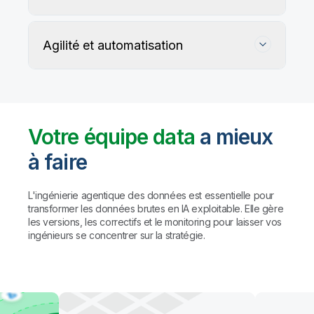
Agilité et automatisation
Votre équipe data
a mieux
à faire
Suivez, préservez et protégez l'exactitude
de vos données
L'ingénierie agentique des données est essentielle pour
transformer les données brutes en IA exploitable. Elle gère
les versions, les correctifs et le monitoring pour laisser vos
Les règles personnalisées et les agents IA détectent
Automatisez la gestion du data warehouse,
ingénieurs se concentrer sur la stratégie.
et profilent les problèmes de qualité, puis proposent
des lakehouses et du data lake prêt pour l'IA
des corrections (avec validation humaine préalable
à toute action).
Résultat : des
données fiables à
Automatisez le mapping, la création de tables et la
grande échelle, sans compromis sur la
transformation des données. Créez des pipelines
gouvernance.
avec des agents de codage comme Claude Code
et GitHub Copilot, ou utilisez l'assistant IA de Qlik