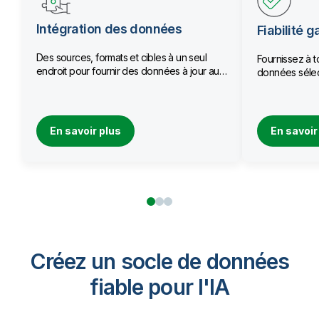
Intégration des données
Fiabilité g
Des sources, formats et cibles à un seul
Fournissez à t
endroit pour fournir des données à jour aux
données sélec
équipes.
qualité.
En savoir plus
En savoir
Créez un socle de données
fiable pour I'IA