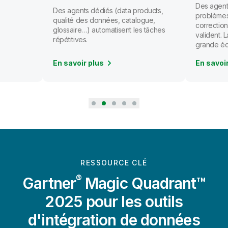
Des agents
Des agents dédiés (data products,
problèmes
qualité des données, catalogue,
correction
glossaire…) automatisent les tâches
valident.
répétitives.
grande éc
En savoir plus
En savoi
RESSOURCE CLÉ
®
Gartner
Magic Quadrant™
2025 pour les outils
d'intégration de données