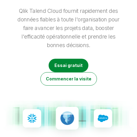
Onboarding
insights plus pertinents et optimiser vos résultats.
Qlik
Presse
Documentation produits
Nos bureaux dans le monde
Qlik Talend Cloud fournit rapidement des
Talend
données fiables à toute l'organisation pour
faire avancer les projets data, booster
l'efficacité opérationnelle et prendre les
bonnes décisions.
Essai gratuit
Commencer la visite