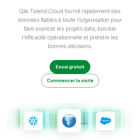
Onboarding
insights plus pertinents et optimiser vos résultats.
Qlik
Presse
Documentation produits
Nos bureaux dans le monde
Qlik Talend Cloud fournit rapidement des
Talend
données fiables à toute l'organisation pour
faire avancer les projets data, booster
l'efficacité opérationnelle et prendre les
bonnes décisions.
Essai gratuit
Commencer la visite