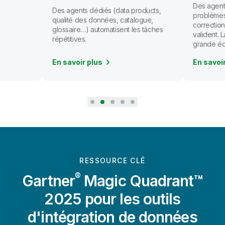
Des agents
Des agents dédiés (data products,
problèmes
qualité des données, catalogue,
correction
glossaire…) automatisent les tâches
valident.
répétitives.
grande éc
En savoir plus
En savoi
RESSOURCE CLÉ
®
Gartner
Magic Quadrant™
2025 pour les outils
d'intégration de données