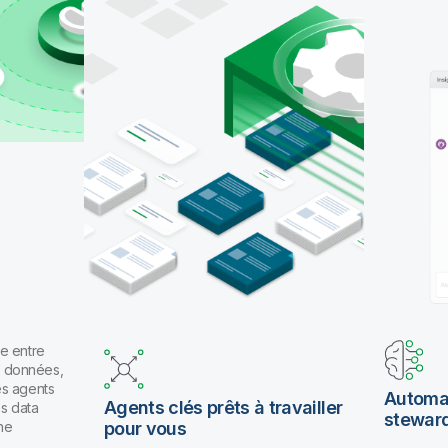
pour travailler en langage naturel.
e entre
es données,
es agents
Automat
Agents clés prêts à travailler
os data
stewar
ne
pour vous