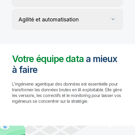
Agilité et automatisation
Votre équipe data
a mieux
à faire
Suivez, préservez et protégez l'exactitude
de vos données
L'ingénierie agentique des données est essentielle pour
transformer les données brutes en IA exploitable. Elle gère
les versions, les correctifs et le monitoring pour laisser vos
Les règles personnalisées et les agents IA détectent
Automatisez la gestion du data warehouse,
ingénieurs se concentrer sur la stratégie.
et profilent les problèmes de qualité, puis proposent
des lakehouses et du data lake prêt pour l'IA
des corrections (avec validation humaine préalable
à toute action).
Résultat : des
données fiables à
Automatisez le mapping, la création de tables et la
grande échelle, sans compromis sur la
transformation des données. Créez des pipelines
gouvernance.
avec des agents de codage comme Claude Code
et GitHub Copilot, ou utilisez l'assistant IA de Qlik