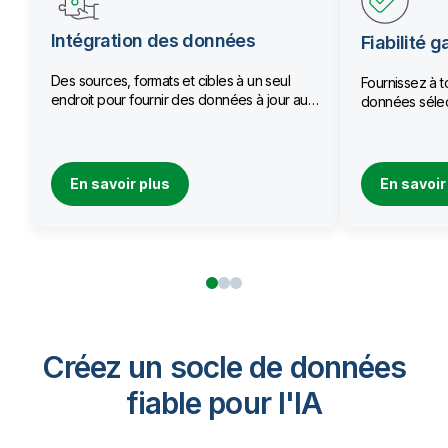
Intégration des données
Fiabilité g
Des sources, formats et cibles à un seul
Fournissez à t
endroit pour fournir des données à jour aux
données sélec
équipes.
qualité.
En savoir plus
En savoir
Créez un socle de données
fiable pour I'IA