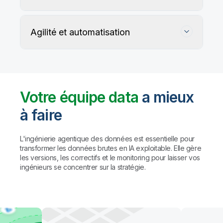
Agilité et automatisation
Votre équipe data
a mieux
à faire
Suivez, préservez et protégez l'exactitude
de vos données
L'ingénierie agentique des données est essentielle pour
transformer les données brutes en IA exploitable. Elle gère
les versions, les correctifs et le monitoring pour laisser vos
Les règles personnalisées et les agents IA détectent
Automatisez la gestion du data warehouse,
ingénieurs se concentrer sur la stratégie.
et profilent les problèmes de qualité, puis proposent
des lakehouses et du data lake prêt pour l'IA
des corrections (avec validation humaine préalable
à toute action).
Résultat : des
données fiables à
Automatisez le mapping, la création de tables et la
grande échelle, sans compromis sur la
transformation des données. Créez des pipelines
gouvernance.
avec des agents de codage comme Claude Code
et GitHub Copilot, ou utilisez l'assistant IA de Qlik