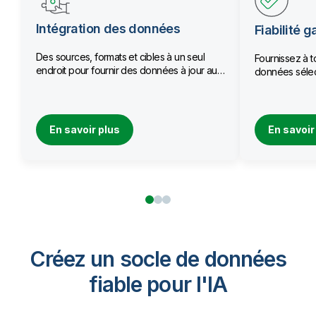
Intégration des données
Fiabilité g
Des sources, formats et cibles à un seul
Fournissez à t
endroit pour fournir des données à jour aux
données sélec
équipes.
qualité.
En savoir plus
En savoir
Créez un socle de données
fiable pour I'IA