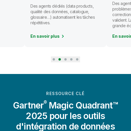
Des agents
Des agents dédiés (data products,
problèmes
qualité des données, catalogue,
correction
glossaire…) automatisent les tâches
valident.
répétitives.
grande éc
En savoir plus
En savoi
RESSOURCE CLÉ
®
Gartner
Magic Quadrant™
2025 pour les outils
d'intégration de données