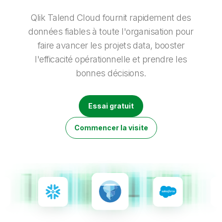
Onboarding
insights plus pertinents et optimiser vos résultats.
Qlik
Presse
Documentation produits
Nos bureaux dans le monde
Qlik Talend Cloud fournit rapidement des
Talend
données fiables à toute l'organisation pour
faire avancer les projets data, booster
l'efficacité opérationnelle et prendre les
bonnes décisions.
Essai gratuit
Commencer la visite