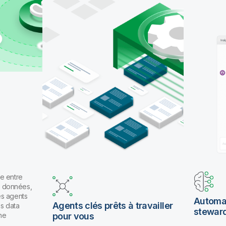
pour travailler en langage naturel.
e entre
es données,
es agents
Automat
Agents clés prêts à travailler
os data
stewar
ne
pour vous