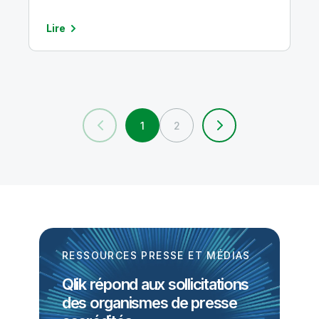
l’IA générative, selon une étude de
Qlik
Lire
1
2
RESSOURCES PRESSE ET MÉDIAS
Qlik répond aux sollicitations
des organismes de presse