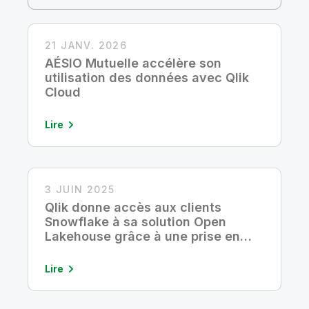
Onboarding
insights plus pertinents et optimiser vos résultats.
Qlik
Presse
Documentation produits
Nos bureaux dans le monde
Talend
21 JANV. 2026
AÉSIO Mutuelle accélère son
utilisation des données avec Qlik
Cloud
Lire
3 JUIN 2025
Qlik donne accès aux clients
Snowflake à sa solution Open
Lakehouse grâce à une prise en
charge native des tables Apache
Iceberg gérées par Snowflake
Lire