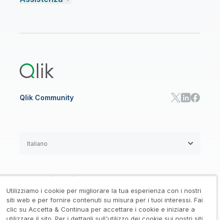
Talend Data Fabric
Trova un partner
Community
CENTRO RISORSE
Assistenza
AI ANALISI E AI
Onboarding
Libreria risorse
Qlik Cloud Analytics
Documentazione di prodotto
Qlik Answers
Qlik Predict
Qlik Automate
Qlik Community
Italiano
Accordi legali
/
Utilizziamo i cookie per migliorare la tua esperienza con i nostri
Informativa su privacy e cookie
/
siti web e per fornire contenuti su misura per i tuoi interessi. Fai
clic su Accetta & Continua per accettare i cookie e iniziare a
Marchi registrati
Affidabilità
utilizzare il sito. Per i dettagli sull'utilizzo dei cookie sui nostri siti,
/
/