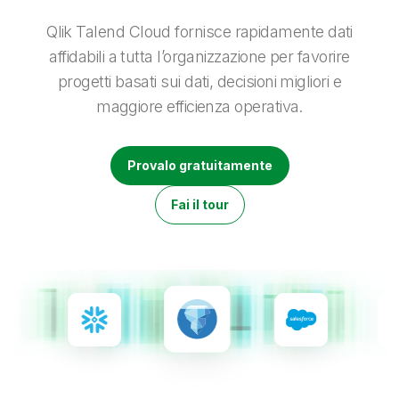
Onboarding
Qlik
Ultime notizie
Documentazione di prodotto
Sedi nel mondo
Qlik Talend Cloud fornisce rapidamente dati
Talend
affidabili a tutta l’organizzazione per favorire
progetti basati sui dati, decisioni migliori e
maggiore efficienza operativa.
Provalo gratuitamente
Fai il tour