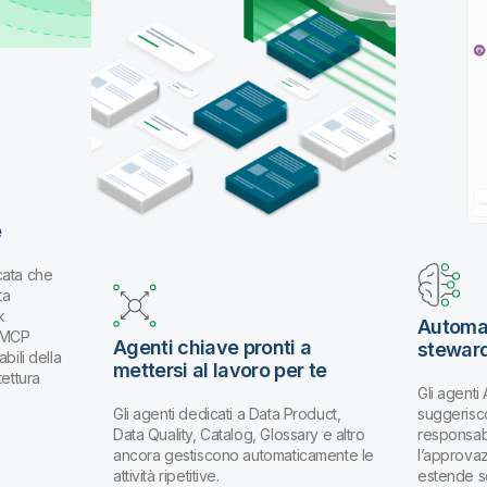
e
cata che
ta
k
Automat
k MCP
Agenti chiave pronti a
stewar
bili della
mettersi al lavoro per te
tettura
Gli agenti
Gli agenti dedicati a Data Product,
suggerisco
Data Quality, Catalog, Glossary e altro
responsabi
ancora gestiscono automaticamente le
l’approva
attività ripetitive.
estende s