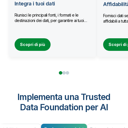
Integra i tuoi dati
Affidabilit
Riunisci le principali fonti, i formati e le
Fornisci dati se
destinazioni dei dati, per garantire ai tuoi
affidabili a tu
team l’accesso a dati aggiornati.
Scopri di più
Scopri di 
Implementa una Trusted
Data Foundation per AI