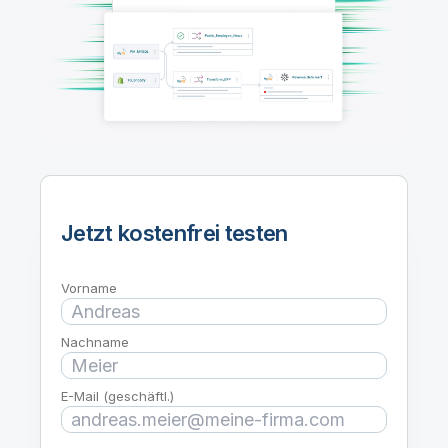
Onboarding
Qlik
Presse
Produktdokumentation
Weltweite Niederlassungen
Talend
Jetzt kostenfrei testen
Vorname
Nachname
E-Mail (geschäftl.)