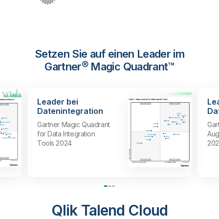
Setzen Sie auf einen Leader im
Gartner® Magic Quadrant™
Leader bei
Le
Datenintegration
Da
Gartner Magic Quadrant
Gar
for Data Integration
Aug
Tools 2024
202
Qlik Talend Cloud