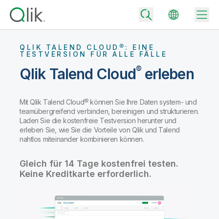
QLIK TALEND CLOUD®: EINE
TESTVERSION FÜR ALLE FÄLLE
®
Qlik Talend Cloud
erleben
Back
Back
Mit Qlik Talend Cloud® können Sie Ihre Daten system- und
Back
teamübergreifend verbinden, bereinigen und strukturieren.
Warum Qlik
Back
Laden Sie die kostenfreie Testversion herunter und
Datenintegration
erleben Sie, wie Sie die Vorteile von Qlik und Talend
Aus Daten werden geschäftliche Erfolge
nahtlos miteinander kombinieren können.
Preisgestaltung Datenintegration und -qualität
Technologiepartner und Integrationen
Events und Webinare
Analysen und AI
Mit dem richtigen Datenintegrationstarif vertrauenswürdige Daten
Gleich für 14 Tage kostenfrei testen.
schnell bereitstellen und fundierte Entscheidungen treffen
Back
Die Vorteile von Qlik-Datenintegration und -Analyse überall nutzen
Keine Kreditkarte erforderlich.
Back
Ressourcen-Bibliothek
Alle Produkte
Preisgestaltung Analysen
Back
Community
Kundensupport
Unternehmen
Mit dem passenden Analysetarif mehr Einblick gewinnen und
Kundenportal
Karriere
bessere Ergebnisse erzielen